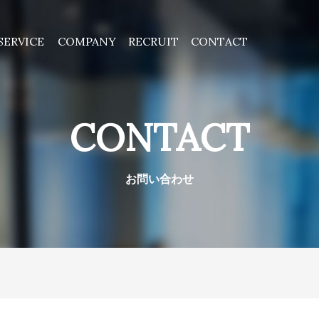
SERVICE
COMPANY
RECRUIT
CONTACT
事業内容
エネルギーソリューション
会社情報
会社概要
経営理念
沿革
採用情報
エントリーフォーム
事業
CONTACT
お問い合わせ