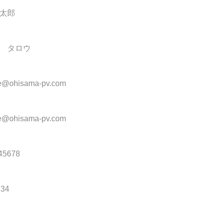
太郎
 タロウ
@ohisama-pv.com
@ohisama-pv.com
5678
34